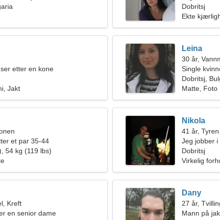
garia
Dobritsj
Ekte kjærlig
Leina
30 år, Van
ser etter en kone
Single kvin
Dobritsj, Bul
i, Jakt
Matte, Foto
Nikola
ionen
41 år, Tyren
ter et par 35-44
Jeg jobber i
, 54 kg (119 lbs)
ekstraordin
Dobritsj
te
Virkelig forh
Dany
, Kreft
27 år, Tvilli
er en senior dame
Mann på jakt