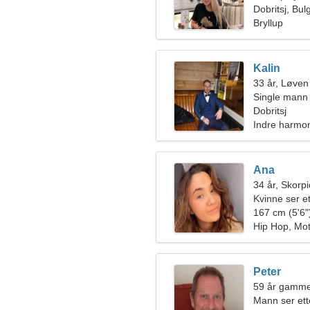
Dobritsj, Bul
Bryllup
Kalin
33 år, Løven
Single mann 
Dobritsj
Indre harmon
Ana
34 år, Skorp
Kvinne ser et
167 cm (5'6")
Hip Hop, Mo
Peter
59 år gammel
Mann ser ett