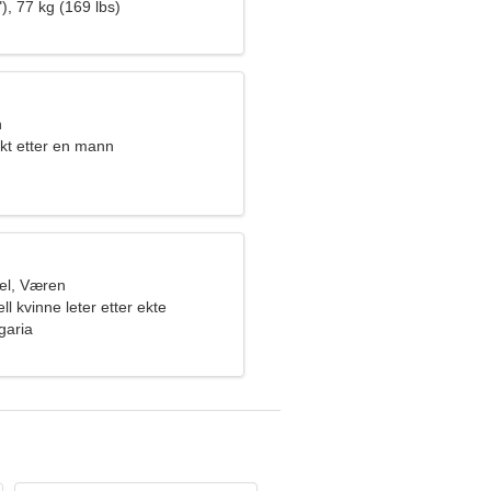
), 77 kg (169 lbs)
n
kt etter en mann
el, Væren
l kvinne leter etter ekte
garia