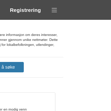
Registrering
ikere informasjon om deres interesser,
venner gjennom unike nettmøter. Dette
 for lokalbefolkningen, utlendinger,
ter en modig venn