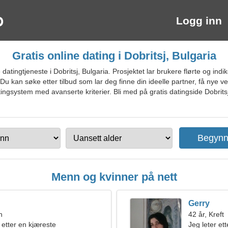
Logg inn
Gratis online dating i Dobritsj, Bulgaria
atingtjeneste i Dobritsj, Bulgaria. Prosjektet lar brukere flørte og ind
Du kan søke etter tilbud som lar deg finne din ideelle partner, få nye 
ingsystem med avanserte kriterier. Bli med på gratis datingside Dobritsj
Menn og kvinner på nett
Gerry
n
42 år, Kreft
 etter en kjæreste
Jeg leter et