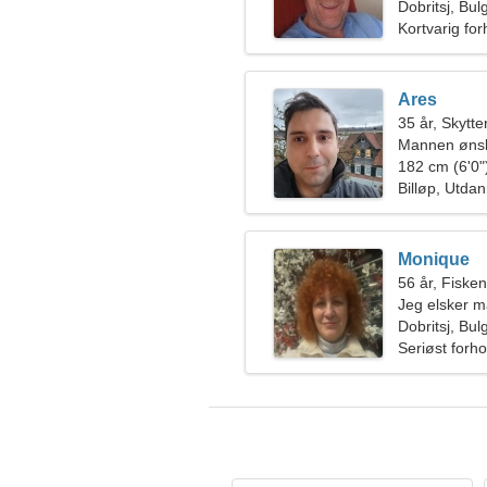
Dobritsj, Bul
Kortvarig for
Ares
35 år, Skytte
Mannen ønsk
182 cm (6'0")
Billøp, Utda
Monique
56 år, Fiske
Jeg elsker m
Dobritsj, Bul
Seriøst forho