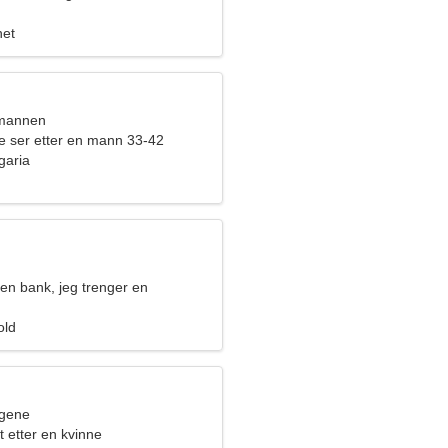
het
nmannen
ne ser etter en mann 33-42
garia
 en bank, jeg trenger en
ær kvinne
old
ngene
 etter en kvinne