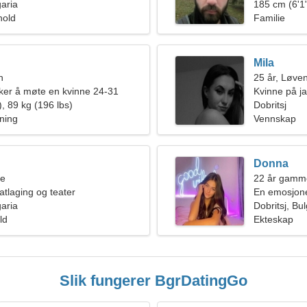
garia
185 cm (6'1"
hold
Familie
Mila
n
25 år, Løve
er å møte en kvinne 24-31
Kvinne på ja
, 89 kg (196 lbs)
Dobritsj
nning
Vennskap
Donna
ne
22 år gamm
atlaging og teater
En emosjonel
garia
kjærlighet
Dobritsj, Bul
ld
Ekteskap
Slik fungerer BgrDatingGo