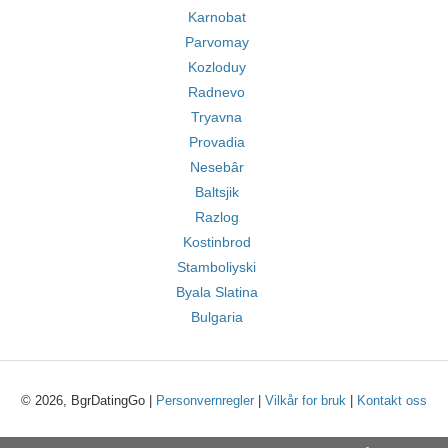
Karnobat
Parvomay
Kozloduy
Radnevo
Tryavna
Provadia
Nesebâr
Baltsjik
Razlog
Kostinbrod
Stamboliyski
Byala Slatina
Bulgaria
© 2026, BgrDatingGo |
Personvernregler
|
Vilkår for bruk
|
Kontakt oss