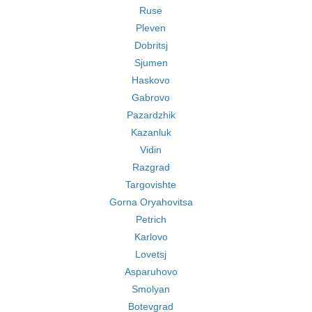
Ruse
Pleven
Dobritsj
Sjumen
Haskovo
Gabrovo
Pazardzhik
Kazanluk
Vidin
Razgrad
Targovishte
Gorna Oryahovitsa
Petrich
Karlovo
Lovetsj
Asparuhovo
Smolyan
Botevgrad