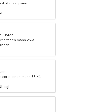
sykologi og piano
old
l, Tyren
akt etter en mann 25-31
lgaria
a
ruen
ne ser etter en mann 38-41
iologi