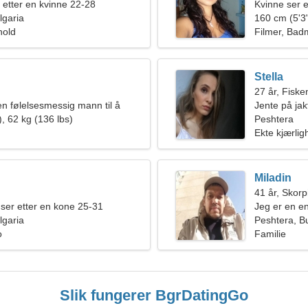
 etter en kvinne 22-28
Kvinne ser e
lgaria
160 cm (5'3"
hold
Filmer, Bad
Stella
27 år, Fiske
en følelsesmessig mann til å
Jente på jak
en
, 62 kg (136 lbs)
Peshtera
Ekte kjærlig
Miladin
41 år, Skor
ser etter en kone 25-31
Jeg er en en
lgaria
emosjonell 
Peshtera, Bu
o
Familie
Slik fungerer BgrDatingGo