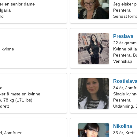
er en senior dame
Jeg elsker p
lgaria
Peshtera
old
Seriøst forh
Preslava
n
22 år gamme
a kvinne
Kvinne på j
Peshtera, Bu
Vennskap
Rostislav
ne
34 år, Jomf
er å møte en kvinne
Single kvin
, 78 kg (171 lbs)
Peshtera
idrett
Utdanning, B
Nikolina
l, Jomfruen
33 år, Kreft