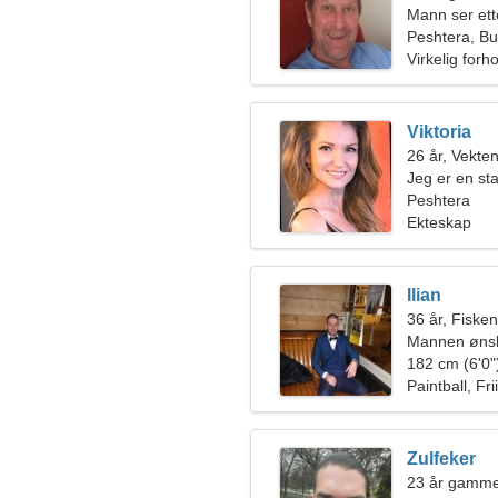
Mann ser ett
Peshtera, Bu
Virkelig forh
Viktoria
26 år, Vekte
Jeg er en st
Peshtera
Ekteskap
Ilian
36 år, Fiske
Mannen ønsk
182 cm (6'0")
Paintball, Fri
Zulfeker
23 år gamme