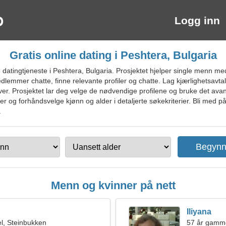
Logg inn
Gratis online dating i Peshtera, Bulgaria
 datingtjeneste i Peshtera, Bulgaria. Prosjektet hjelper single menn 
edlemmer chatte, finne relevante profiler og chatte. Lag kjærlighetsavta
ver. Prosjektet lar deg velge de nødvendige profilene og bruke det avan
er og forhåndsvelge kjønn og alder i detaljerte søkekriterier. Bli med p
.
Menn og kvinner på nett
Iliyana
l, Steinbukken
57 år gamm