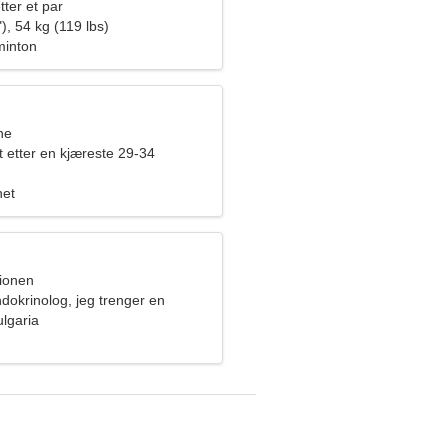
tter et par
), 54 kg (119 lbs)
minton
ne
t etter en kjæreste 29-34
het
pionen
dokrinolog, jeg trenger en
kvinne
lgaria