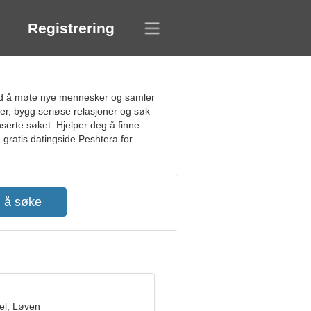
Registrering
med å møte nye mennesker og samler
ler, bygg seriøse relasjoner og søk
serte søket. Hjelper deg å finne
å gratis datingside Peshtera for
el, Løven