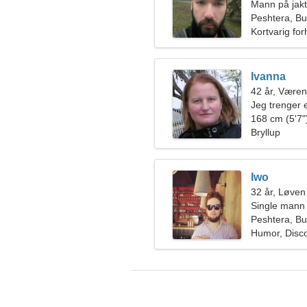
Mann på jakt
Peshtera, Bu
Kortvarig for
Ivanna
42 år, Væren
Jeg trenger 
reise samm
168 cm (5'7")
Bryllup
Iwo
32 år, Løven
Single mann 
Peshtera, Bu
Humor, Disc